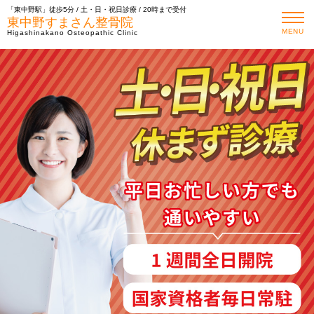
「東中野駅」徒歩5分 / 土・日・祝日診療 / 20時まで受付
東中野すまさん整骨院
MENU
Higashinakano Osteopathic Clinic