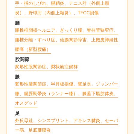
手・指のしびれ、腱鞘炎、テニス肘（外側上顆
炎）、野球肘（内側上顆炎）、TFCC損傷
腰
腰椎椎間板ヘルニア、ぎっくり腰、脊柱管狭窄症、
腰椎分離・すべり症、仙腸関節障害、上殿皮神経性
腰痛（新型腰痛）
股関節
変形性股関節症、梨状筋症候群
膝
変形性膝関節症、半月板損傷、鵞足炎、ジャンパー
膝、腸脛靭帯炎（ランナー膝）、膝蓋下脂肪体炎、
オスグッド
足
外反母趾、シンスプリント、アキレス腱炎、セーバ
ー病、足底腱膜炎