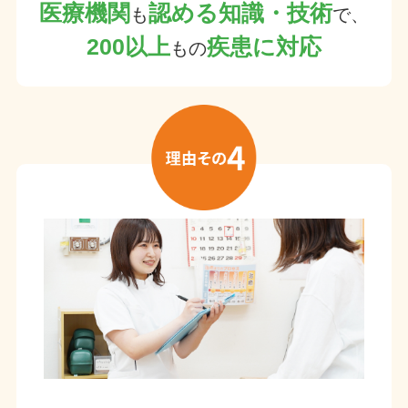
医療機関
認める知識・技術
も
で、
200以上
疾患に対応
もの